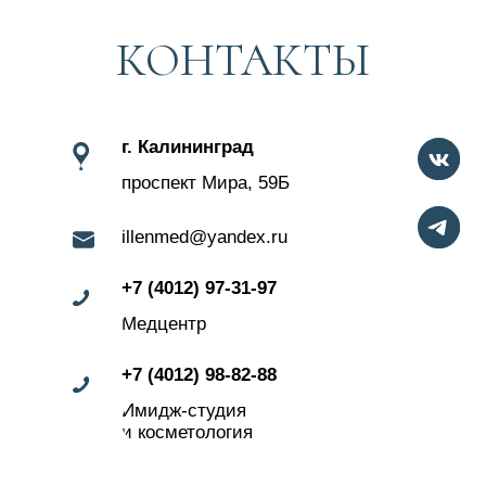
Имидж-студия
и косметология
Здоровье
Косметология
Имидж-студия
О нас
В «Иллен Клиник»
вы получите широкий
Наши специалисты
спектр услуг, включая
профилактические
обследования,
Услуги и цены
диагностику и лечение
заболеваний.
Акции
Контакты
г. Калининград
проспект Мира, 59Б
9:00−20:00
+7 (4012) 97-31-97
Медцентр
Без выходных